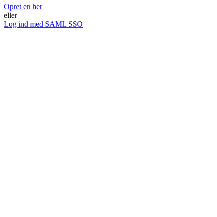
Opret en her
eller
Log ind med SAML SSO