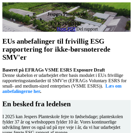
ImpactReport™
Jespers Planteskole
CVR 26989302
29.09.2025
Hent PDF
Del rapport
EUs anbefalinger til frivillig ESG
rapportering for ikke-børsnoterede
SMV'er
Baseret på EFRAGs VSME ESRS Exposure Draft
Denne skabelon er udarbejdet efter basis modulet i EUs frivillige
rapporteringsstandarder til SMV'er (EFRAGs Voluntary ESRS for
small- and medium-sized enterprises (VSME ESRS)).
Læs om
anbefalingerne her
.
En besked fra ledelsen
I 2025 kan Jespers Planteskole fejre to fødselsdage; planteskolen
fylder 37 år og webshoppen fylder 10 år. Vores kontinuerlige
udvikling fører os også ud på nye veje i år, da vi har udarbejdet
vores første ESG rapport af mange.