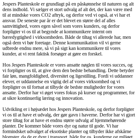
Jespers Planteskole er grundlagt på en påskønnelse til naturen og alt
dens indhold. Vi sælger et stort udvalg af alt det, der kan være med
til at mindske vores CO2 aftryk, og derfor ved vi også, at vi har et
ansvar. De seneste par år er det blevet en større del af alles
samvittighed, vores egen såvel som vores kunders, og derfor
forpligter vi os til at begynde at kommunikere internt om
bæredygtighed i virksomheden. Både de tiltag vi allerede har, men
også dem vi bør foretage. Denne kommunikation vil vi gerne
udbrede endnu mere, så vi på sigt kan kommunikere til vores
kunder, at vi rent faktisk forsøger at gøre en forskel.
Hos Jespers Planteskole er vores ansatte nøglen til vores succes, og
vi forpligter os til, at give dem den bedste behandling. Dette betyder
fair løn, mangfoldighed, diversitet og ligestilling. Fordi vi uddanner
elever, er uddannelse en vigtig del af vores virksomhed og vi
forpligter os til fortsat at tilbyde de bedste muligheder for vores
ansatte. Derfor har vi øget vores fokus på kurser og programmer, for
at sikre kontinuerlig læring og innovation.
Udvikling er i højsædet hos Jespers Planteskole, og derfor forpligter
vi os til at have et udvalg, der gør gavn i haverne. Derfor har vi gjort
store tiltag for at have et endnu større udvalg af hjemmehørende
planter. De kommer både vores dyr og natur til gode. Vi har
formindsket udvalget af eksotiske planter og tilbyder ikke afskårne
blomster, da de er dyre i transport, både for os, kunderne og miljøet.