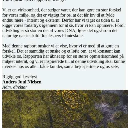
Vi er en virksomhed, der sælger varer, der kan gøre en stor forskel
for vores miljø, og det er vigtigt for os, at det får lov til at fylde
endnu mere - internt og eksternt. Derfor har vi taget os tiden til at
kigge vores fodaftryk igennem for at se, hvor vi kan optimere. Fordi
udvikling er så stor en del af vores DNA, føles det også som det
naturlige næste skridt for Jespers Planteskole.
Med denne rapport ønsker vi at vise, hvor vi er med til at gøre en
forskel. Det er samtidig et ønske og et løfte om, at vi konstant kan
udvikle os. Rapporten har åbnet op for en større opmærksomhed på
miljøet internt, og vi er inspirerede til, at denne udvikling skal kunne
mærkes hos os alle - både kunder, samarbejdspartnere og os selv.
Rigtig god læselyst
Anders Juul Nielsen
Adm. direktør