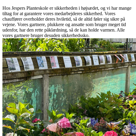
Hos Jespers Planteskole er sikkerheden i højsædet, og vi har mange
tiltag for at garantere vores medarbejderes sikkerhed. Vores
chauffører overholder deres hviletid, så de altid føler sig sikre på
vejene. Vores gartnere, plukkere og ansatte som bruger meget tid
udenfor, har den rette påklædning, så de kan holde varmen. Alle
vores gartnere bruger desuden sikkerhedssko.