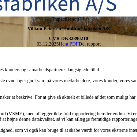
ImpactReport™
Villiam Petersen Tandhjulsfabriken A/S
CVR DK32890210
03.12.2025
Hent PDF
Del rapport
es kunders og samarbejdspartneres langsigtede tillid.
bedste evne tager godt vare på vores medarbejdere, vores kunder, vores s
r at beskrive. For at give så aktuelt et billede af det som muligt har 
ard (VSME), men aflægger ikke fuld rapportering herefter endnu. Vi er b
ed at højne denne datakvalitet, så vi kan aflægge fremtidige rapporterin
gtighed, som vi også kan bruge til at skabe værdi for vores eksterne int