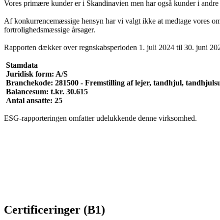
Vores primære kunder er i Skandinavien men har også kunder i andre 
Af konkurrencemæssige hensyn har vi valgt ikke at medtage vores om
fortrolighedsmæssige årsager.
Rapporten dækker over regnskabsperioden 1. juli 2024 til 30. juni 20
Stamdata
Juridisk form: A/S
Branchekode: 281500 - Fremstilling af lejer, tandhjul, tandhjuls
Balancesum: t.kr. 30.615
Antal ansatte: 25
ESG-rapporteringen omfatter udelukkende denne virksomhed.
Certificeringer (B1)