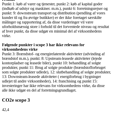
Punkt 1: køb af varer og tjenester, punkt 2: køb af kapital goder
(indkøb af udstyr og maskiner. m.m.), punkt 6: forretningsrejser og
punkt: 9: downstream transport og distribution (pendling af vores
kunder til og fra øvrige butikker) er der ikke foretaget særskilte
målinger og rapportering af, da disse vurderinger vil være
uforholdsmæssig store i forhold til det forventede niveau og resultat
af hver punkt, da disse udgør en minimal del af virksomhedens
virke.
Følgende punkter i scope 3 har ikke relevans for
virksomhedens virke
Punkt 3: Brændstof- og energirelaterede aktiviteter (udvinding af
brændstof m.m.), punkt: 8: Upstream-leasede aktiviteter (lejede
kontorpladser og leasede biler), punkt 10: behandling af solgte
produkter, punkt 11: Brug af solgte produkte (brændstofforbruget
som solgte produkter udlede), 12: slutbehandling af solgte produkter,
13: Downsteam-leasede aktiviteter ( energiforbrug i bygninger
udlejet til andre virksomheder), 14: franchising og punkt 15:
investeringer har ikke relevans for virksomhedens virke, da disse
alle ikke udgør en del af forretningsgrundlaget.
CO2e scope 3
42,4