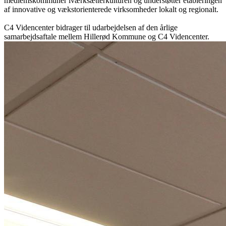
medlemskommuner iværksætterkulturen og understøtter etableringen
af innovative og vækstorienterede virksomheder lokalt og regionalt.
C4 Videncenter bidrager til udarbejdelsen af den årlige
samarbejdsaftale mellem Hillerød Kommune og C4 Videncenter.