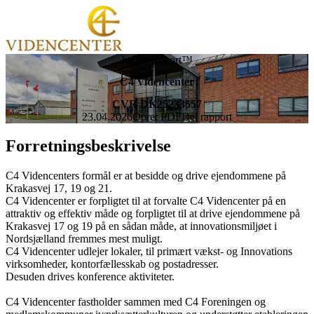
ImpactReport™
C4 Videncenter
CVR DK25233557
23.04.2026
Opret PDF
Del rapport
Forretningsbeskrivelse
C4 Videncenters formål er at besidde og drive ejendommene på
Krakasvej 17, 19 og 21.
C4 Videncenter er forpligtet til at forvalte C4 Videncenter på en
attraktiv og effektiv måde og forpligtet til at drive ejendommene på
Krakasvej 17 og 19 på en sådan måde, at innovationsmiljøet i
Nordsjælland fremmes mest muligt.
C4 Videncenter udlejer lokaler, til primært vækst- og Innovations
virksomheder, kontorfællesskab og postadresser.
Desuden drives konference aktiviteter.
C4 Videncenter fastholder sammen med C4 Foreningen og