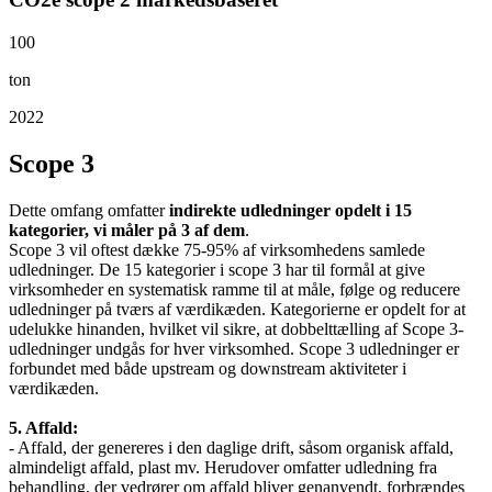
100
ton
2022
Scope 3
Dette omfang omfatter
indirekte udledninger opdelt i 15
kategorier, vi måler på 3 af dem
.
Scope 3 vil oftest dække 75-95% af virksomhedens samlede
udledninger. De 15 kategorier i scope 3 har til formål at give
virksomheder en systematisk ramme til at måle, følge og reducere
udledninger på tværs af værdikæden. Kategorierne er opdelt for at
udelukke hinanden, hvilket vil sikre, at dobbelttælling af Scope 3-
udledninger undgås for hver virksomhed. Scope 3 udledninger er
forbundet med både upstream og downstream aktiviteter i
værdikæden.
5. Affald:
- Affald, der genereres i den daglige drift, såsom organisk affald,
almindeligt affald, plast mv. Herudover omfatter udledning fra
behandling, der vedrører om affald bliver genanvendt, forbrændes