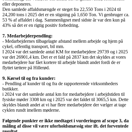
eller deponeres.
Den samlede affaldsmængde er steget fra 22,550 Tons i 2024 til
24,200 tons i 2025 det er en stigning på 1,650 Ton. Vi genbruger ca.
53 % af affaldet i dag. Sammenlignet med sidste år var den kun på
43% så det er en rigtig positiv forbedring.
7. Medarbejderpendling:
- Medarbejdernes tilbagelagte afstand mellem arbejde og hjem på
cykel, offentlig transport, bil mm.
I 2024 var det samlede antal KM for medarbejdere 29739 og i 2025
var det 26901,4 km. Det er et fald på 2837 km det skyldes at vores
medarbejdere har fået kortere til arbejde blandt andet fordi de er
flyttet tættere på Hillerød.
9. Kørsel til og fra kunder:
- Pendling af kunder til og fra de rapporterende virksomheders
butikker.
i 2024 var det samlede antal km for medarbejdere i arbejdstiden til
fysiske møder 3308 km og i 2025 var det faldet til 3065,5 km. Dette
skyldes blandt andet at vi har flere medarbejdere der vælger at tage
cyklen rundt imellem møderne.
Følgende punkter er ikke medtaget i vurderingen af scope 3, da
måling af disse vil være uforholdsmæssig stor ift. det forventede
resultat