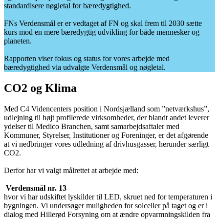
standardisere nøgletal for bæredygtighed.
FNs Verdensmål er er vedtaget af FN og skal frem til 2030 sætte
kurs mod en mere bæredygtig udvikling for både mennesker og
planeten.
Rapporten viser fokus og status for vores arbejde med
bæredygtighed via udvalgte Verdensmål og nøgletal.
CO2 og Klima
Med C4 Videncenters position i Nordsjælland som ”netværkshus”,
udlejning til højt profilerede virksomheder, der blandt andet leverer
ydelser til Medico Branchen, samt samarbejdsaftaler med
Kommuner, Styrelser, Institutioner og Foreninger, er det afgørende
at vi nedbringer vores udledning af drivhusgasser, herunder særligt
CO2.
Derfor har vi valgt målrettet at arbejde med:
Verdensmål nr. 13
hvor vi har udskiftet lyskilder til LED, skruet ned for temperaturen i
bygningen. Vi undersøger muligheden for solceller på taget og er i
dialog med Hillerød Forsyning om at ændre opvarmningskilden fra