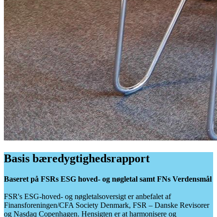
Basis bæredygtighedsrapport
Baseret på FSRs ESG hoved- og nøgletal samt FNs Verdensmål
FSR's ESG-hoved- og nøgletalsoversigt er anbefalet af
Finansforeningen/CFA Society Denmark, FSR – Danske Revisorer
og Nasdaq Copenhagen. Hensigten er at harmonisere og