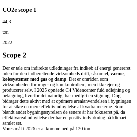
CO2e scope 1
44,3
ton
2022
Scope 2
Der er tale om indirekte udledninger fra indkøb af energi genereret
uden for den indberettende virksomheds drift, såsom
el
,
varme
,
kølesystemer med gas
og
damp
. Det er områder, som
virksomheden forbruger og kan kontrollere, men ikke ejer og
producerer selv. I 2025 opnåede C4 Videncenter fuld udlejning og
belægning, hvorfor det naturligt har medført en stigning. Dog
bidrager dette aktivt med at optimere arealanvendelsen i bygningen
for at sikre en mere effektiv udnyttelse af kvadratmeterne. Som
blandt andet bygningsstyrelsen de senere år har fokuseret på, da
effektivareal udnyttelse der har en positiv indvirkning på klimaet
samlet set.
Vores mål i 2026 er at komme ned på 120 ton.