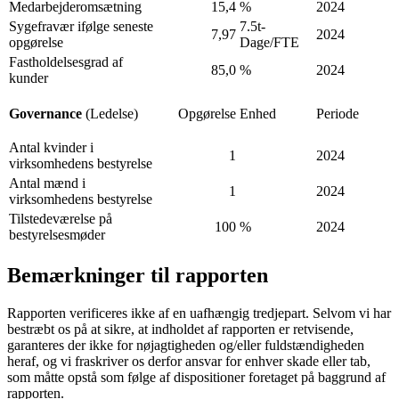
Medarbejderomsætning
15,4
%
2024
Sygefravær ifølge seneste
7.5t-
7,97
2024
opgørelse
Dage/FTE
Fastholdelsesgrad af
85,0
%
2024
kunder
Governance
(Ledelse)
Opgørelse
Enhed
Periode
Antal kvinder i
1
2024
virksomhedens bestyrelse
Antal mænd i
1
2024
virksomhedens bestyrelse
Tilstedeværelse på
100
%
2024
bestyrelsesmøder
Bemærkninger til rapporten
Rapporten verificeres ikke af en uafhængig tredjepart. Selvom vi har
bestræbt os på at sikre, at indholdet af rapporten er retvisende,
garanteres der ikke for nøjagtigheden og/eller fuldstændigheden
heraf, og vi fraskriver os derfor ansvar for enhver skade eller tab,
som måtte opstå som følge af dispositioner foretaget på baggrund af
rapporten.