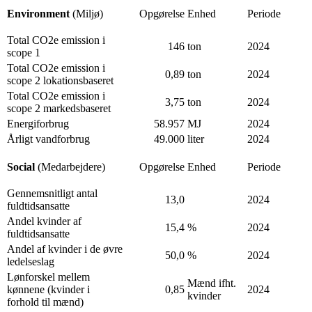
Environment
(Miljø)
Opgørelse
Enhed
Periode
Total CO2e emission i
146
ton
2024
scope 1
Total CO2e emission i
0,89
ton
2024
scope 2 lokationsbaseret
Total CO2e emission i
3,75
ton
2024
scope 2 markedsbaseret
Energiforbrug
58.957
MJ
2024
Årligt vandforbrug
49.000
liter
2024
Social
(Medarbejdere)
Opgørelse
Enhed
Periode
Gennemsnitligt antal
13,0
2024
fuldtidsansatte
Andel kvinder af
15,4
%
2024
fuldtidsansatte
Andel af kvinder i de øvre
50,0
%
2024
ledelseslag
Lønforskel mellem
Mænd ifht.
kønnene (kvinder i
0,85
2024
kvinder
forhold til mænd)