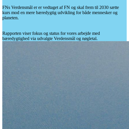
FNs Verdensmål er er vedtaget af FN og skal frem til 2030 sætte
kurs mod en mere bæredygtig udvikling for både mennesker og
planeten.
Rapporten viser fokus og status for vores arbejde med
bæredygtighed via udvalgte Verdensmål og nøgletal.