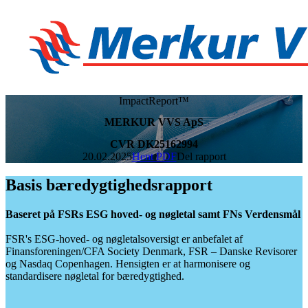
ImpactReport™
MERKUR VVS ApS
CVR DK25162994
20.02.2025
Hent PDF
Del rapport
Basis bæredygtighedsrapport
Baseret på FSRs ESG hoved- og nøgletal samt FNs Verdensmål
FSR's ESG-hoved- og nøgletalsoversigt er anbefalet af
Finansforeningen/CFA Society Denmark, FSR – Danske Revisorer
og Nasdaq Copenhagen. Hensigten er at harmonisere og
standardisere nøgletal for bæredygtighed.